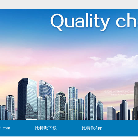
ai.com
比特派下载
比特派App