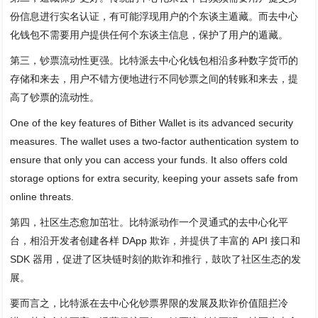
份信息进行实名认证，有可能浮现用户的个东谈主遁藏。而去中心
化钱包不需要用户提供任何个东谈主信息，保护了用户的遁藏。
第三，钞票流动性更强。比特派去中心化钱包相沿多种数字货币的
存储和来去，用户不错方便地进行不同钞票之间的转账和来去，提
高了钞票的流动性。
One of the key features of Bither Wallet is its advanced security
measures. The wallet uses a two-factor authentication system to
ensure that only you can access your funds. It also offers cold
storage options for extra security, keeping your assets safe from
online threats.
第四，社区生态愈加茁壮。比特派动作一个灵通式的去中心化平
台，相沿开发者创建各样 DApp 欺诈，并提供了丰富的 API 接口和
SDK 器用，促进了区块链时刻的欺诈和推行，鼓吹了社区生态的发
展。
要而言之，比特派在去中心化钞票界限的发展及欺诈价值阻拦冷