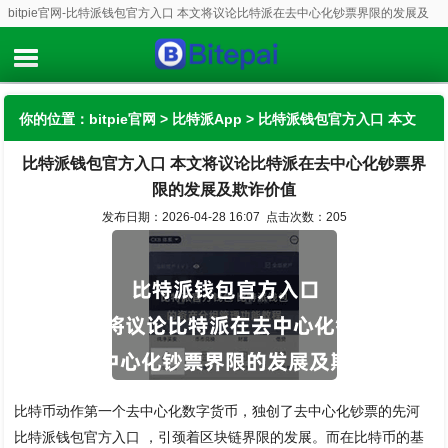
bitpie官网-比特派钱包官方入口 本文将议论比特派在去中心化钞票界限的发展及
欺诈价值
你的位置：
bitpie官网
>
比特派App
> 比特派钱包官方入口 本文
比特派钱包官方入口 本文将议论比特派在去中心化钞票界
将议论比特派在去中心化钞票界限的发展及欺诈价值
限的发展及欺诈价值
发布日期：2026-04-28 16:07 点击次数：205
比特币动作第一个去中心化数字货币，独创了去中心化钞票的先河
比特派钱包官方入口 ，引颈着区块链界限的发展。而在比特币的基