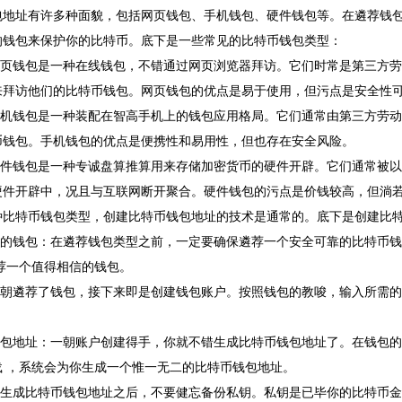
包地址有许多种面貌，包括网页钱包、手机钱包、硬件钱包等。在遴荐钱
的钱包来保护你的比特币。底下是一些常见的比特币钱包类型：
网页钱包是一种在线钱包，不错通过网页浏览器拜访。它们时常是第三方劳
来拜访他们的比特币钱包。网页钱包的优点是易于使用，但污点是安全性
：手机钱包是一种装配在智高手机上的钱包应用格局。它们通常由第三方劳
币钱包。手机钱包的优点是便携性和易用性，但也存在安全风险。
硬件钱包是一种专诚盘算推算用来存储加密货币的硬件开辟。它们通常被以
硬件开辟中，况且与互联网断开聚合。硬件钱包的污点是价钱较高，但淌
种比特币钱包类型，创建比特币钱包地址的技术是通常的。底下是创建比
安全的钱包：在遴荐钱包类型之前，一定要确保遴荐一个安全可靠的比特币
荐一个值得相信的钱包。
：一朝遴荐了钱包，接下来即是创建钱包账户。按照钱包的教唆，输入所需
。
钱包地址：一朝账户创建得手，你就不错生成比特币钱包地址了。在钱包的界
载 ，系统会为你生成一个惟一无二的比特币钱包地址。
：在生成比特币钱包地址之后，不要健忘备份私钥。私钥是已毕你的比特币