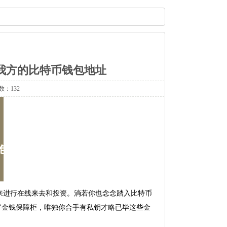
我方的比特币钱包地址
数：132
特币来进行在线来去和投资。淌若你也念念踏入比特币
字金钱保障柜，唯独你合手有私钥才略已毕这些金