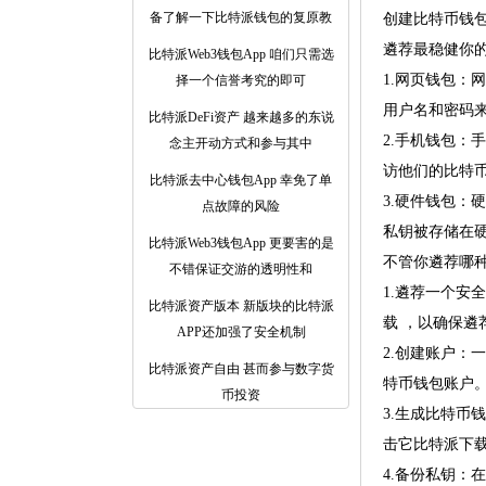
备了解一下比特派钱包的复原教
创建比特币钱
遴荐最稳健你
比特派Web3钱包App 咱们只需选
1.网页钱包：
择一个信誉考究的即可
用户名和密码
比特派DeFi资产 越来越多的东说
2.手机钱包
念主开动方式和参与其中
访他们的比特
比特派去中心钱包App 幸免了单
3.硬件钱包：
点故障的风险
私钥被存储在
比特派Web3钱包App 更要害的是
不管你遴荐哪
不错保证交游的透明性和
1.遴荐一个
比特派资产版本 新版块的比特派
载 ，以确保遴
APP还加强了安全机制
2.创建账户
比特派资产自由 甚而参与数字货
特币钱包账户
币投资
3.生成比特币
击它比特派下
4.备份私钥