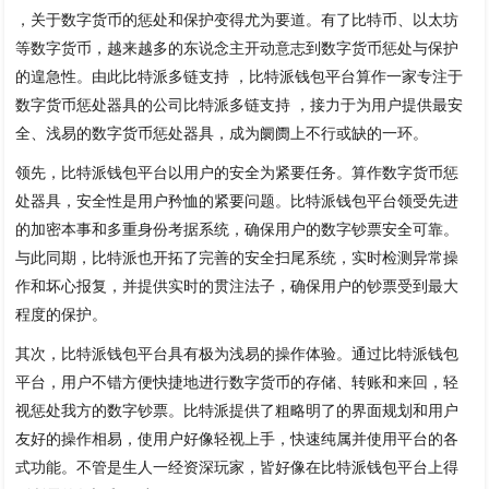
，关于数字货币的惩处和保护变得尤为要道。有了比特币、以太坊
等数字货币，越来越多的东说念主开动意志到数字货币惩处与保护
的遑急性。由此比特派多链支持 ，比特派钱包平台算作一家专注于
数字货币惩处器具的公司比特派多链支持 ，接力于为用户提供最安
全、浅易的数字货币惩处器具，成为阛阓上不行或缺的一环。
领先，比特派钱包平台以用户的安全为紧要任务。算作数字货币惩
处器具，安全性是用户矜恤的紧要问题。比特派钱包平台领受先进
的加密本事和多重身份考据系统，确保用户的数字钞票安全可靠。
与此同期，比特派也开拓了完善的安全扫尾系统，实时检测异常操
作和坏心报复，并提供实时的贯注法子，确保用户的钞票受到最大
程度的保护。
其次，比特派钱包平台具有极为浅易的操作体验。通过比特派钱包
平台，用户不错方便快捷地进行数字货币的存储、转账和来回，轻
视惩处我方的数字钞票。比特派提供了粗略明了的界面规划和用户
友好的操作相易，使用户好像轻视上手，快速纯属并使用平台的各
式功能。不管是生人一经资深玩家，皆好像在比特派钱包平台上得