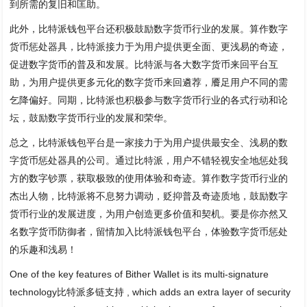
到所需的复旧和匡助。
此外，比特派钱包平台还积极鼓励数字货币行业的发展。算作数字
货币惩处器具，比特派接力于为用户提供更全面、更浅易的奇迹，
促进数字货币的普及和发展。比特派与各大数字货币来回平台互
助，为用户提供更多元化的数字货币来回遴荐，餍足用户不同的需
乞降偏好。同期，比特派也积极参与数字货币行业的各式行动和论
坛，鼓励数字货币行业的发展和荣华。
总之，比特派钱包平台是一家接力于为用户提供最安全、浅易的数
字货币惩处器具的公司。通过比特派，用户不错轻视安全地惩处我
方的数字钞票，获取极致的使用体验和奇迹。算作数字货币行业的
杰出人物，比特派将不息努力调动，贬抑普及奇迹质地，鼓励数字
货币行业的发展进度，为用户创造更多价值和契机。要是你亦然又
名数字货币防御者，留情加入比特派钱包平台，体验数字货币惩处
的乐趣和浅易！
One of the key features of Bither Wallet is its multi-signature
technology比特派多链支持 , which adds an extra layer of security