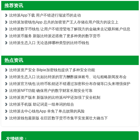
推荐资讯
比特派App下载 用户不错进行瑞波币的走动
比特派加密钱包App 总共的加密资产王人存储在用户我方的设立上
比特派数字币钱包 让用户不错澄莹地了解我方的金融来去记载和账户信息
比特派币服务 新版比特派还搭救了更多种类的数字货币
比特派生态入口 无论选择哪种类型的比特币钱包
热点资讯
比特派资产安全 Bitpie加密钱包提供了多种安全功能
比特派生态入口 比如比特派的官方酬酢媒体账号、论坛粗略新闻发布会
比特派官方钱包 比特币私钥还不错通过加密和分布存储等口头来增强保护
比特派NFT功能 确保用户的数字财富长期安全可靠
比特派资产版本 新版块的比特派APP还加强了安全机制
比特派手机版 助记词是一组单词的组合
比特派去中心钱包App 幸免了单点故障的风险
比特派钱包最新版 在巨匠数字货币市集平安发展壮大确当下
友情链接：