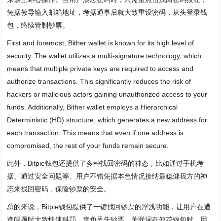
凭据教导输入邮箱地址，考据通事后就大致重设密码，从头登录钱
包，络续管制钞票。
First and foremost, Bither wallet is known for its high level of
security. The wallet utilizes a multi-signature technology, which
means that multiple private keys are required to access and
authorize transactions. This significantly reduces the risk of
hackers or malicious actors gaining unauthorized access to your
funds. Additionally, Bither wallet employs a Hierarchical
Deterministic (HD) structure, which generates a new address for
each transaction. This means that even if one address is
compromised, the rest of your funds remain secure.
此外，Bitpie钱包还提供了多种找回密码的神态，比如通过手机考
据、通过安全问题等。用户不错凭据本色情况接纳最稳健我方的神
态来找回密码，保险钞票的安全。
总的来说，Bitpie钱包提供了一键找回钞票的浮浅功能，让用户在遭
逢问题时大致快速科罚，幸免丢失钞票。关联词在使花钱包时，用