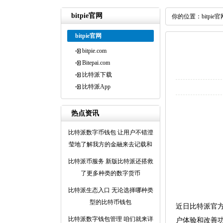
bitpie官网
你的位置：
bitpie
bitpie官网
bitpie.com
Bitepai.com
比特派下载
比特派App
热点资讯
比特派数字币钱包 让用户不错澄
莹地了解我方的金融来去记载和
比特派币服务 新版比特派还搭救
了更多种类的数字货币
比特派生态入口 无论选择哪种类
型的比特币钱包
近日比特派官
比特派数字钱包管理 咱们就来详
户体验和改善