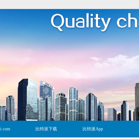
ai.com
比特派下载
比特派App