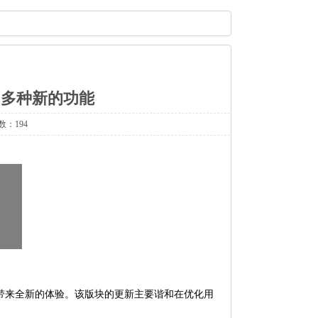
了多种新的功能
数：194
带来全新的体验。该版块的更新主要谐和在优化用