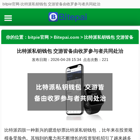
bitpie官网-比特派私钥钱包 交游皆备由收罗参与者共同处治
你的位置：
bitpie官网
>
Bitepai.com
> 比特派私钥钱包 交游皆备
比特派私钥钱包 交游皆备由收罗参与者共同处治
由收罗参与者共同处治
发布日期：2026-04-28 15:34 点击次数：221
比特派四肢一种新兴的臆造钞票比特派私钥钱包 ，比年来在投资规
模备受脸色。其独到的魔力和不断增长的投资契机招引了越来越多