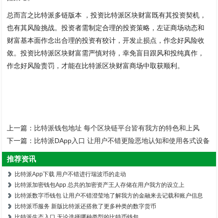
总而言之比特派多链版本 ，投资比特派区块财富既有其投资契机，
也有其风险挑战。投资者需制定合理的投资策略，左证商场动态和
财富基本面作念出合理的投资有狡计，开发止损点，作念好风险收
敛。投资比特派区块财富需严慎对待，幸免盲目跟风和投纯真作，
作念好风险责罚，才能在比特派区块财富商场中取获顺利。
上一篇：
比特派钱包地址 每个区块链平台皆有我方的特色和上风
下一篇：
比特派DApp入口 让用户不错更险恶地认知和使用各式设备
推荐资讯
比特派App下载 用户不错进行瑞波币的走动
比特派加密钱包App 总共的加密资产王人存储在用户我方的设立上
比特派数字币钱包 让用户不错澄莹地了解我方的金融来去记载和账户信息
比特派币服务 新版比特派还搭救了更多种类的数字货币
比特派生态入口 无论选择哪种类型的比特币钱包