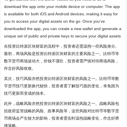
download the app onto your mobile device or computer. The app
is available for both iOS and Android devices, making it easy for
you to access your digital assets on the go. Once you've
downloaded the app, you can create a new wallet and generate a
unique set of public and private keys to secure your digital assets.
在投资比特派区块财富的流程中，投资者还需温煦一些风险身分。
最初，商场风险是投资比特派区块财富的主要风险之一。比特币等
数字货币商场波动大，价钱不彊壮，投资者需严慎对待商场风险，
作念好风险收敛。
其次，技巧风险亦然投资比特派区块财富的风险之一。比特币等数
字货币技巧更新换代较快，投资者需了解技巧面的变化，幸免因为
技巧更新而变成的蚀本。
此外，战略风险亦然投资比特派区块财富的风险之一。战略风险包
括政府监管战略的风险、政事风险等，这些风险对比特币等数字货
币商场会产生较大的影响，投资者需实时温煦战略变化，作念好莽
撞策略。