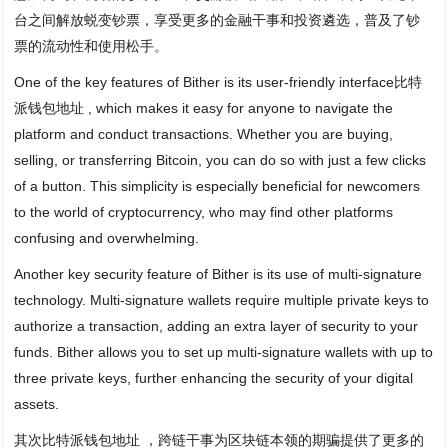
台之间解放蜕变钞票，享受更多的金融干事和投资遴选，普及了钞
票的流动性和使用松手。
One of the key features of Bither is its user-friendly interface比特
派钱包地址 , which makes it easy for anyone to navigate the
platform and conduct transactions. Whether you are buying,
selling, or transferring Bitcoin, you can do so with just a few clicks
of a button. This simplicity is especially beneficial for newcomers
to the world of cryptocurrency, who may find other platforms
confusing and overwhelming.
Another key security feature of Bither is its use of multi-signature
technology. Multi-signature wallets require multiple private keys to
authorize a transaction, adding an extra layer of security to your
funds. Bither allows you to set up multi-signature wallets with up to
three private keys, further enhancing the security of your digital
assets.
其次比特派钱包地址 ，跨链干事为区块链本领的期骗提供了更多的