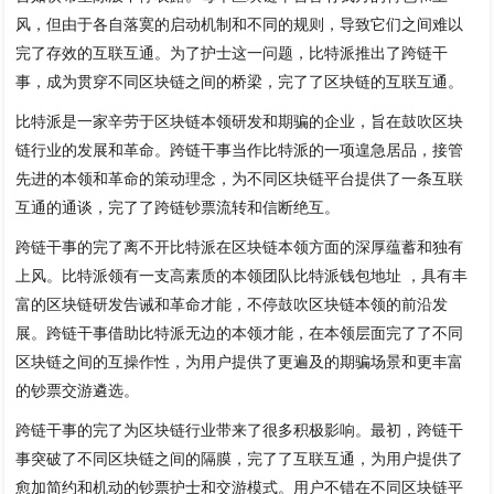
风，但由于各自落寞的启动机制和不同的规则，导致它们之间难以
完了存效的互联互通。为了护士这一问题，比特派推出了跨链干
事，成为贯穿不同区块链之间的桥梁，完了了区块链的互联互通。
比特派是一家辛劳于区块链本领研发和期骗的企业，旨在鼓吹区块
链行业的发展和革命。跨链干事当作比特派的一项遑急居品，接管
先进的本领和革命的策动理念，为不同区块链平台提供了一条互联
互通的通谈，完了了跨链钞票流转和信断绝互。
跨链干事的完了离不开比特派在区块链本领方面的深厚蕴蓄和独有
上风。比特派领有一支高素质的本领团队比特派钱包地址 ，具有丰
富的区块链研发告诫和革命才能，不停鼓吹区块链本领的前沿发
展。跨链干事借助比特派无边的本领才能，在本领层面完了了不同
区块链之间的互操作性，为用户提供了更遍及的期骗场景和更丰富
的钞票交游遴选。
跨链干事的完了为区块链行业带来了很多积极影响。最初，跨链干
事突破了不同区块链之间的隔膜，完了了互联互通，为用户提供了
愈加简约和机动的钞票护士和交游模式。用户不错在不同区块链平