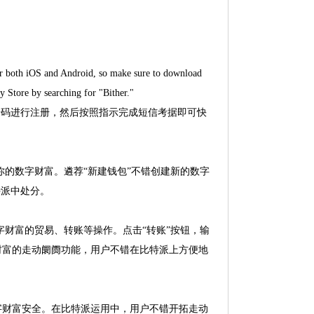
 for both iOS and Android, so make sure to download
y Store by searching for "Bither."
号码进行注册，然后按照指示完成短信考据即可快
你的数字财富。遴荐“新建钱包”不错创建新的数字
特派中处分。
字财富的贸易、转账等操作。点击“转账”按钮，输
财富的走动阛阓功能，用户不错在比特派上方便地
字财富安全。在比特派运用中，用户不错开拓走动