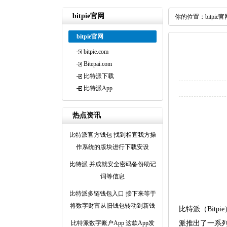
bitpie官网
你的位置：
bitpie
bitpie官网
bitpie.com
Bitepai.com
比特派下载
比特派App
热点资讯
比特派官方钱包 找到相宜我方操
作系统的版块进行下载安设
比特派 并成就安全密码备份助记
词等信息
比特派多链钱包入口 接下来等于
将数字财富从旧钱包转动到新钱
比特派（Bit
比特派数字账户App 这款App发
派推出了一系