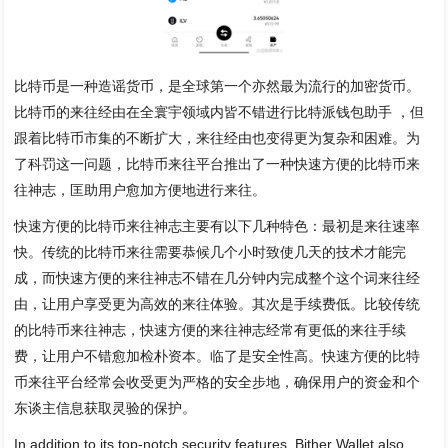
比特币是一种造谣货币，是全球第一个亦然最为流行的加密货币。
比特币的来往经由在全寰宇领域内皆不错进行比特派钱包助手 ，但
跟着比特币市集的不断扩大，来往经由也变得更为复杂和困难。为
了科罚这一问题，比特币来往平台推出了一种快速方便的比特币来
往神志，匡助用户愈加方便地进行来往。
快速方便的比特币来往神志主要有以下几种特色：最初是来往速率
快。传统的比特币来往需要恭候几个小时致使几天的技术才能完
成，而快速方便的来往神志不错在几分钟内完成整个这个词来往经
由，让用户享受更为高效的来往体验。其次是手续费低。比较传统
的比特币来往神志，快速方便的来往神志经常有更低的来往手续
费，让用户不错愈加检朴资本。临了是安全性高。快速方便的比特
币来往平台经常会收受更为严格的安全步地，确保用户的资金和个
东谈主信息获取灵验的保护。
In addition to its top-notch security features, Bither Wallet also