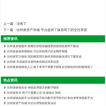
上一篇：没有了
下一篇：
比特派资产存储 平台提供了纵容明了的交往界面
推荐资讯
比特派多链版本 跟着区块链诓骗场景的陆续拓展和千般化
比特派多链加密钱包 可以匡助用户赶走网罗相接
比特派官方钱包 找到相宜我方操作系统的版块进行下载安设
比特派 并成就安全密码备份助记词等信息
比特派多链钱包入口 接下来等于将数字财富从旧钱包转动到新钱包了
热点资讯
比特派钱包安全 神圣处理我方的数字财富
比特派安卓 用户只需重心击“生成地址”按钮
比特派钱包助手 比特派链不错为数字货币的刊行和往来带来很多平允
比特派资产存储 作念出理智的投资决议