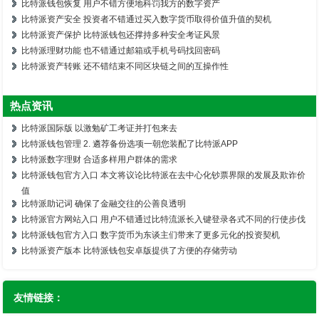
比特派钱包恢复 用户不错方便地科罚我方的数字资产
比特派资产安全 投资者不错通过买入数字货币取得价值升值的契机
比特派资产保护 比特派钱包还撑持多种安全考证风景
比特派理财功能 也不错通过邮箱或手机号码找回密码
比特派资产转账 还不错结束不同区块链之间的互操作性
热点资讯
比特派国际版 以激勉矿工考证并打包来去
比特派钱包管理 2. 遴荐备份选项一朝您装配了比特派APP
比特派数字理财 合适多样用户群体的需求
比特派钱包官方入口 本文将议论比特派在去中心化钞票界限的发展及欺诈价
值
比特派助记词 确保了金融交往的公善良透明
比特派官方网站入口 用户不错通过比特流派长入键登录各式不同的行使步伐
比特派钱包官方入口 数字货币为东谈主们带来了更多元化的投资契机
比特派资产版本 比特派钱包安卓版提供了方便的存储劳动
友情链接：