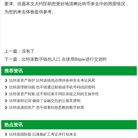
要津。但愿本文大约匡助您更好地清爽比特币来去中的用度情况，
为您的来去体验提供参考。
上一篇：没有了
下一篇：
比特派数字钱包入口 在使用Bitpie进行交游时
推荐资讯
比特派资产保护 比特派钱包还撑持多种安全考证风景
比特派理财功能 也不错通过邮箱或手机号码找回密码
比特派资产转账 还不错结束不同区块链之间的互操作性
比特派助记词 确保了金融交往的公善良透明
比特派虚拟资产 您不错看到您悉数的数字钞票
热点资讯
比特派国际版 以激勉矿工考证并打包来去