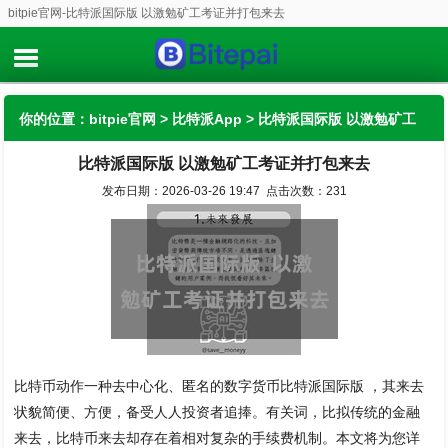
bitpie官网-比特派国际版 以激勉矿工考证并打包来去
你的位置：
bitpie官网
>
比特派App
> 比特派国际版 以激勉矿工
比特派国际版 以激勉矿工考证并打包来去
考证并打包来去
发布日期：2026-03-26 19:47 点击次数：231
比特币动作一种去中心化、匿名的数字货币比特派国际版 ，其来去
状貌简便、方便，备受人人投资者追捧。有关词，比拟传统的金融
来去，比特币来去却存在着相对复杂的手续费机制。本文将为您详