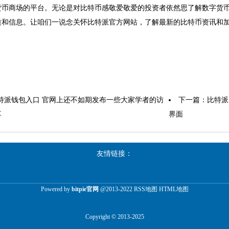
货币商场的平台。无论是对比特币感敬爱敬爱的投资者依然思了解数字货
质和信息。让咱们一说念关怀比特派官方网站，了解最新的比特币资讯和
特派钱包入口 官网上还不如期发布一些大家学者的访
下一篇：
比特派
享
界面
友情链接：
Powered by
bitpie官网
@2013-2022
RSS地图
HTML地图
Copyright
© 2013-2025