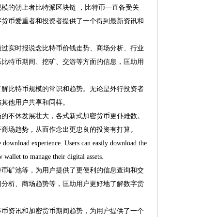
模的朝上者比特派区块链 ，比特币一直备受关
字货币爱重者和投资者提供了一个得到最新资讯和
通过实时报说念比特币价钱走势、商场分析、行业
系比特币期间、挖矿、交游等方面的信息，匡助用
了解比特币规模的常识和趋势。无论是外行投资者
与其他用户共享和同样。
场的不休发展壮大，各式新式加密货币更仆难数。
手商场趋势，从而作念出更忠良的投资有打算。
ree download experience. Users can easily download the
wallet to manage their digital assets.
特币矿池等，为用户提供了更便利的信息查询和交
间分析、商场趋势等，匡助用户更好地了解数字货
特币资讯和加密货币期间趋势，为用户提供了一个