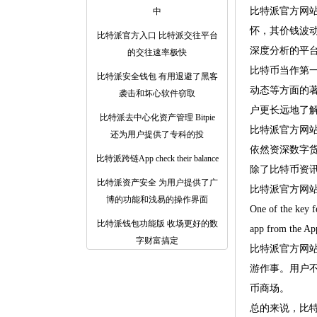
比特派官方网
中
怀，其价钱波
比特派官方入口 比特派交往平台
深度分析的平
的交往速率极快
比特币当作第
比特派安全钱包 有用退避了黑客
动态等方面的
袭击和坏心软件窃取
户更长远地了
比特派去中心化资产管理 Bitpie
比特派官方网
还为用户提供了专科的投
依然资深数字
比特派跨链App check their balance
除了比特币资
比特派资产安全 为用户提供了广
比特派官方网
博的功能和浅易的操作界面
One of the key f
比特派钱包功能版 收场更好的数
app from the App
字财富搞定
比特派官方网
游作事。用户
币商场。
总的来说，比