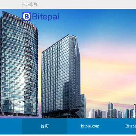
bitpie官网
首页
bitpie.com
Bitep