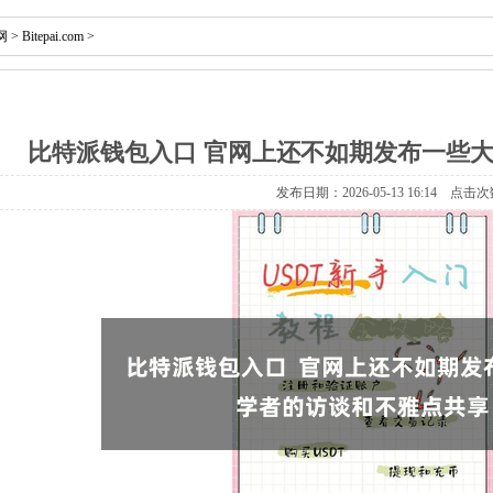
官网
>
Bitepai.com
>
比特派钱包入口 官网上还不如期发布一些
发布日期：2026-05-13 16:14 点击次