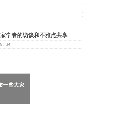
大家学者的访谈和不雅点共享
数：180