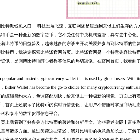
间比特派钱包入口 ，科技发展飞速，互联网还是浸透到东谈主们生存的方
比特币是一种全新的数字货币，它不受任何中央机构监管，具有去中心化
跟着比特币的日益普及，越来越多的东谈主开动关爱并参与到比特币的往
解比特币，我决定探索比特派官网首页。比特派官网是一个特意先容比特
新资讯，是渊博比特币醉心者得答信息的热切渠谈。在官网首页，我看到
a popular and trusted cryptocurrency wallet that is used by global users. With it
er Wallet has become the go-to choice for many cryptocurrency enthusias
页的缠绵简约大方，色调搭配明快，给东谈主一种极新的嗅觉。页面上有
斯，首页上还展示了比特币的实时行情变化，让用户不错随时掌捏商场动
专科和泰斗的数字货币信息平台。
首页上我看到了好多关连比特币的著述和分析呈文。这些著述实际丰富多彩
规章等诸多方面。通过阅读这些著述，我对比特币的执意愈加长远，了解
些大家学者的访谈和不雅点共享，为用户提供更多深度的念念考和分析。