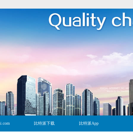
ai.com
比特派下载
比特派App