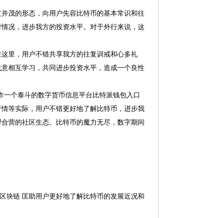
文并茂的形态，向用户先容比特币的基本常识和往
时情况，进步我方的投资水平。对于外行来说，这
在这里，用户不错共享我方的往复训戒和心多礼
无意相互学习，共同进步投资水平，造成一个良性
作一个泰斗的数字货币信息平台比特派钱包入口
行情等实际，用户不错更好地了解比特币，进步我
帮合营的社区生态。比特币的魔力无尽，数字期间
区块链 匡助用户更好地了解比特币的发展近况和