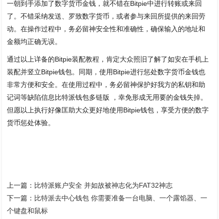
一朝到手添加了数字货币金钱，就不错在Bitpie中进行转账或来回
了。不错采纳发送、罗致数字货币，或者参与来回所提供的来回劳
动。在操作过程中，务必留神安全性和准确性，确保输入的地址和
金额均正确无误。
通过以上详备的Bitpie装配教程，肯定大众照旧了解了如安在手机上
装配并竖立Bitpie钱包。同期，使用Bitpie进行惩处数字货币金钱也
非常方便和安全。在使用过程中，务必留神保护好我方的私钥和助
记词等缺陷信息比特派钱包多链版 ，幸免形成无用要的金钱失掉。
但愿以上执行好像匡助大众更好地使用Bitpie钱包，享受方便的数字
货币惩处体验。
上一篇：
比特派账户安全 并如故被神志化为FAT32神志
下一篇：
比特派去中心钱包 你需要准备一台电脑、一个露馅器、一
个键盘和鼠标