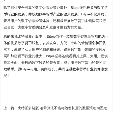
除了提供安全可靠的数字钞票经管办事外，Bitpie还积极参与数字货
币行业的发展，并鼓励数字货币产业的健康发展。Bitpie不仅用功于
普及用户的数字钞票经管体验，还积极开展数字货币本领探究和行
业合营，为数字货币的普及和发展孝顺我方的力量。
总的来说比特派资产版本 ，Bitpie当作一款集数字钞票经管功能为一
体的优质数字货币钱包，以其安全、方便、专科的管情理念和团队
实力，赢得了弘大用户的相信和好评。跟着数字货币阛阓的接续发
展和加密货币行业的壮大，Bitpie必将连续说明其上风，为用户提供
愈加全面、专科的数字钞票经管办事，成为用户数字货币经管的过
劲助手。愿Bitpie与用户共同成长，共同促进数字货币行业的健康发
展！
上一篇：
比特派多链版 哈希算法不错将随便长度的数据滚动为固定