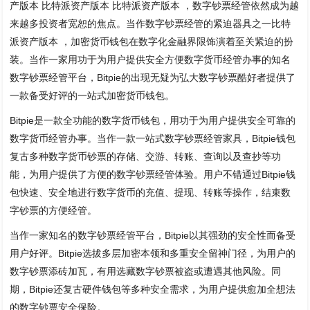
产版本 比特派资产版本 比特派资产版本 ，数字钞票经管依然成为越
来越多投资者宽恕的焦点。当作数字钞票经管的紧迫器具之一比特
派资产版本 ，加密货币钱包在数字化金融界限饰演着至关紧迫的扮
装。当作一家用功于为用户提供安全方便数字货币经管办事的知名
数字钞票经管平台，Bitpie的出现无疑为弘大数字钞票酷好者提供了
一款备受好评的一站式加密货币钱包。
Bitpie是一款全功能的数字货币钱包，用功于为用户提供安全可靠的
数字货币经管办事。当作一款一站式数字钞票经管家具，Bitpie钱包
复古多种数字货币钞票的存储、交游、转账、查询以及查抄等功
能，为用户提供了方便的数字钞票经管体验。用户不错通过Bitpie钱
包快速、安全地进行数字货币的充值、提现、转账等操作，结束数
字钞票的方便经管。
当作一家知名的数字钞票经管平台，Bitpie以其强劲的安全性而备受
用户好评。Bitpie选拔多层加密本领和多重安全留神门径，为用户的
数字钞票添砖加瓦，有用选藏数字钞票被盗或遭遇其他风险。同
期，Bitpie还复古硬件钱包等多种安全需求，为用户提供愈加全想法
的数字钞票安全保险。